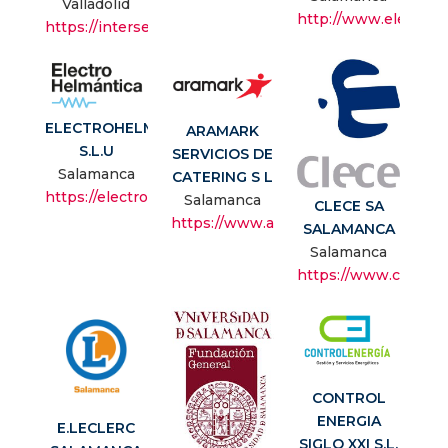
Valladolid
http://www.electrocl
https://interservice.es/
ELECTROHELMANTICA
ARAMARK
S.L.U
SERVICIOS DE
Salamanca
CATERING S L
https://electrohelmantica.com/
Salamanca
CLECE SA
https://www.aramark.es/home
SALAMANCA
Salamanca
https://www.clece.e
CONTROL
ENERGIA
E.LECLERC
SIGLO XXI S.L.