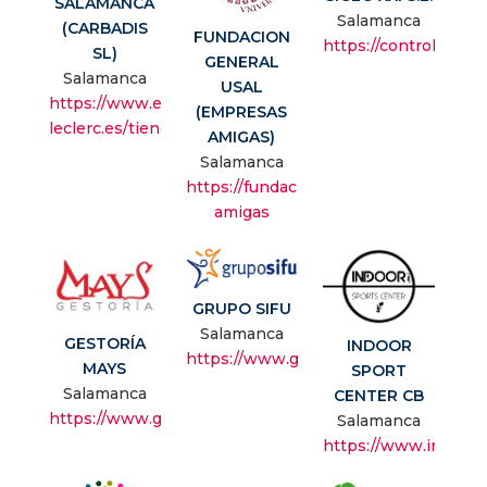
SALAMANCA
Salamanca
(CARBADIS
FUNDACION
https://controlenergi
SL)
GENERAL
Salamanca
USAL
https://www.e-
(EMPRESAS
leclerc.es/tiendas/salamanca
AMIGAS)
Salamanca
https://fundacion.usal.es/es/empresas
amigas
GRUPO SIFU
Salamanca
GESTORÍA
INDOOR
https://www.gruposifu.com/
MAYS
SPORT
Salamanca
CENTER CB
https://www.gestoriamays.es/
Salamanca
https://www.indoors