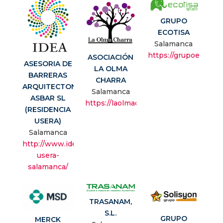
GRUPO
ECOTISA
Salamanca
https://grupoecotisa
ASOCIACIÓN
ASESORIA DE
LA OLMA
BARRERAS
CHARRA
ARQUITECTONICAS
Salamanca
ASBAR SL
https://laolmacharra.com/
(RESIDENCIA
USERA)
Salamanca
http://www.ideainnovacion.com/residencia-
usera-
salamanca/
TRASANAM,
S.L.
GRUPO
MERCK