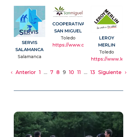
COOPERATIVA
SAN MIGUEL
Toledo
LEROY
SERVIS
https://www.cooperativasanmiguel.es
MERLIN
SALAMANCA
Toledo
Salamanca
https://www.leroymer
Anterior
1
…
7
8
9
10
11
…
13
Siguiente