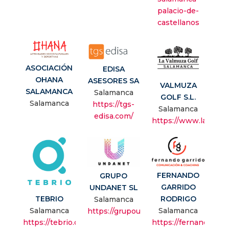
palacio-de-
castellanos
ASOCIACIÓN
EDISA
OHANA
ASESORES SA
VALMUZA
SALAMANCA
Salamanca
GOLF S.L.
Salamanca
https://tgs-
Salamanca
edisa.com/
https://www.lavalmu
FERNANDO
GRUPO
GARRIDO
UNDANET SL
TEBRIO
RODRIGO
Salamanca
Salamanca
Salamanca
https://grupoundanet.com/
https://tebrio.com/
https://fernandogarr